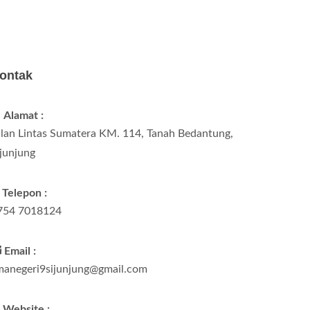
ontak
Alamat :
alan Lintas Sumatera KM. 114, Tanah Bedantung,
ijunjung
Telepon :
754 7018124
Email :
manegeri9sijunjung@gmail.com
Website :