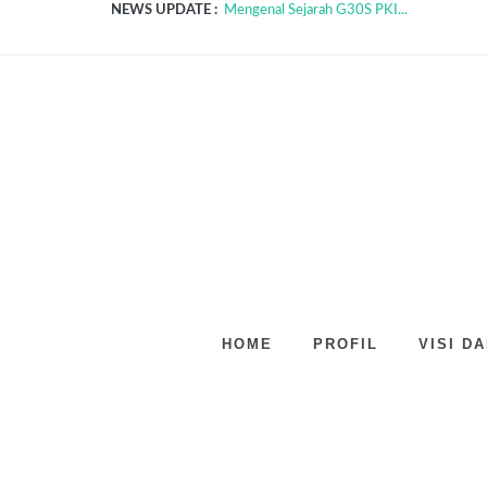
NEWS UPDATE :
Mengenal Sejarah G30S PKI...
Hari Palang Merah Indonesia dan Sejarahnya
Hari Kemerdekaan Republik Indonesia...
Tentang Covid-19 (Corona Virus)...
Sepatu Diplomasi...
Manfaat Membaca Alquran Bagi Kesehatan.
Pendidikan Karakter...
Pentingya Membaca...
Menerapkan Disiplin di Sekolah...
5 Benda Yang Kece Dengan Batik...
HOME
PROFIL
VISI DA