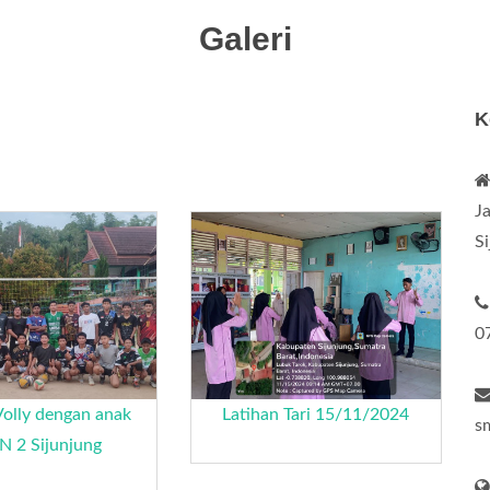
Galeri
K
J
S
0
Volly dengan anak
Latihan Tari 15/11/2024
s
 2 Sijunjung