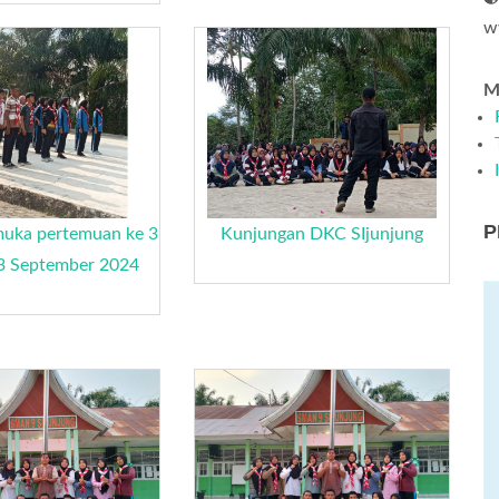
w
Me
P
muka pertemuan ke 3
Kunjungan DKC SIjunjung
13 September 2024