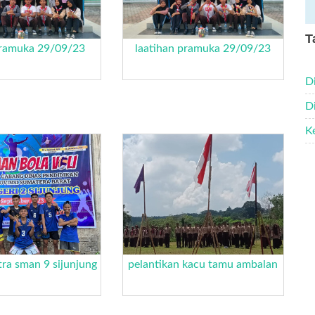
T
pramuka 29/09/23
laatihan pramuka 29/09/23
D
D
K
tra sman 9 sijunjung
pelantikan kacu tamu ambalan