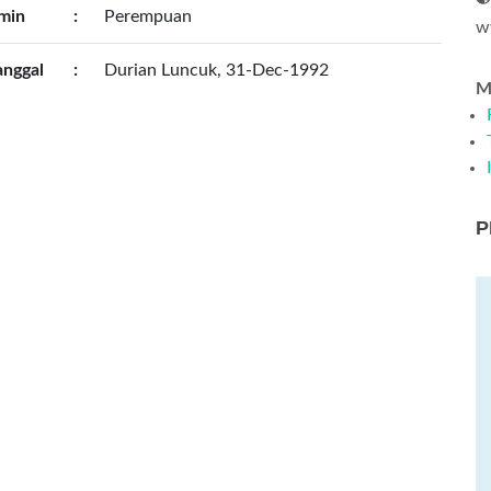
amin
:
Perempuan
w
anggal
:
Durian Luncuk, 31-Dec-1992
Me
P