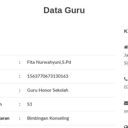
Data Guru
K
J
:
Fita Nurwahyuni,S.Pd
S
:
1563770673130163
0
:
Guru Honor Sekolah
n
:
S1
s
jaran
:
Bimbingan Konseling