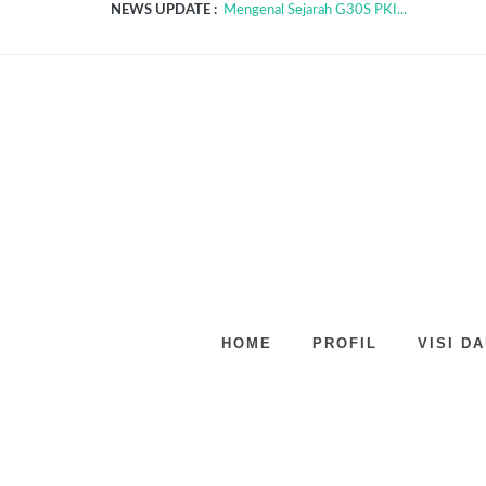
NEWS UPDATE :
Mengenal Sejarah G30S PKI...
Hari Palang Merah Indonesia dan Sejarahnya
Hari Kemerdekaan Republik Indonesia...
Tentang Covid-19 (Corona Virus)...
Sepatu Diplomasi...
Manfaat Membaca Alquran Bagi Kesehatan.
Pendidikan Karakter...
Pentingya Membaca...
Menerapkan Disiplin di Sekolah...
5 Benda Yang Kece Dengan Batik...
HOME
PROFIL
VISI DA