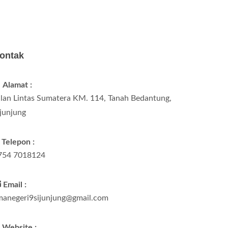
ontak
Alamat :
alan Lintas Sumatera KM. 114, Tanah Bedantung,
ijunjung
Telepon :
754 7018124
Email :
manegeri9sijunjung@gmail.com
Website :