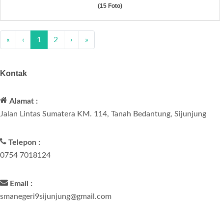
(15 Foto)
«
‹
1
2
›
»
Kontak
Alamat :
Jalan Lintas Sumatera KM. 114, Tanah Bedantung, Sijunjung
Telepon :
0754 7018124
Email :
smanegeri9sijunjung@gmail.com