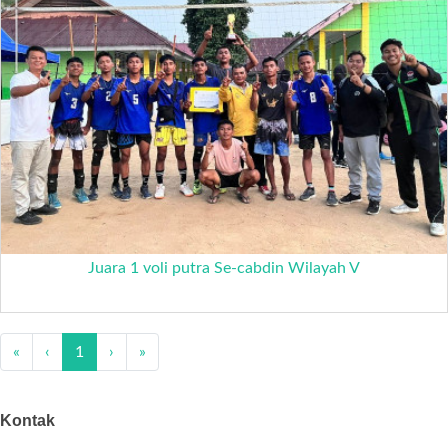
Juara 1 voli putra Se-cabdin Wilayah V
«
‹
1
›
»
Kontak